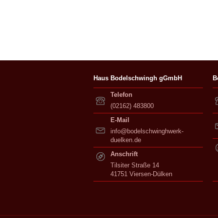
Haus Bodelschwingh gGmbH
B
Telefon
(02162) 483800
E-Mail
info@bodelschwinghwerk-
duelken.de
Anschrift
Tilsiter Straße 14
41751 Viersen-Dülken