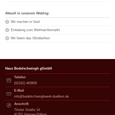
Aktuell in unserem Weblog:
Wir stechen in See!
Einladung zum Weihnachtsmarkt
Wir feiern das Oktoberfest
Haus Bodelschwingh gGmbH
Telefon
(02162) 483800
E-Mail
info@bodelschwinghwerk-duelken.de
Anschrift
Tilsiter Straße 14
41751 Viersen-Dülken